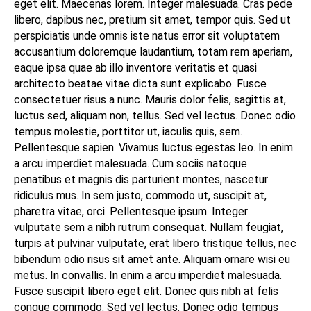
eget elit. Maecenas lorem. Integer malesuada. Cras pede
libero, dapibus nec, pretium sit amet, tempor quis. Sed ut
perspiciatis unde omnis iste natus error sit voluptatem
accusantium doloremque laudantium, totam rem aperiam,
eaque ipsa quae ab illo inventore veritatis et quasi
architecto beatae vitae dicta sunt explicabo. Fusce
consectetuer risus a nunc. Mauris dolor felis, sagittis at,
luctus sed, aliquam non, tellus. Sed vel lectus. Donec odio
tempus molestie, porttitor ut, iaculis quis, sem.
Pellentesque sapien. Vivamus luctus egestas leo. In enim
a arcu imperdiet malesuada. Cum sociis natoque
penatibus et magnis dis parturient montes, nascetur
ridiculus mus. In sem justo, commodo ut, suscipit at,
pharetra vitae, orci. Pellentesque ipsum. Integer
vulputate sem a nibh rutrum consequat. Nullam feugiat,
turpis at pulvinar vulputate, erat libero tristique tellus, nec
bibendum odio risus sit amet ante. Aliquam ornare wisi eu
metus. In convallis. In enim a arcu imperdiet malesuada.
Fusce suscipit libero eget elit. Donec quis nibh at felis
congue commodo. Sed vel lectus. Donec odio tempus