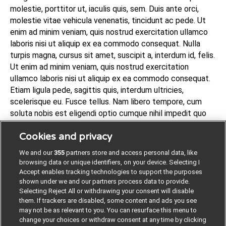
molestie, porttitor ut, iaculis quis, sem. Duis ante orci,
molestie vitae vehicula venenatis, tincidunt ac pede. Ut
enim ad minim veniam, quis nostrud exercitation ullamco
laboris nisi ut aliquip ex ea commodo consequat. Nulla
turpis magna, cursus sit amet, suscipit a, interdum id, felis.
Ut enim ad minim veniam, quis nostrud exercitation
ullamco laboris nisi ut aliquip ex ea commodo consequat.
Etiam ligula pede, sagittis quis, interdum ultricies,
scelerisque eu. Fusce tellus. Nam libero tempore, cum
soluta nobis est eligendi optio cumque nihil impedit quo
minus id quod maxime placeat facere possimus, omnis
Cookies and privacy
voluptas assumenda est, omnis dolor repellendus. Duis
sapien nunc, commodo et, interdum suscipit, sollicitudin
We and our
355
partners store and access personal data, like
et, dolor. Mauris dictum facilisis augue. Donec ipsum
browsing data or unique identifiers, on your device. Selecting I
massa, ullamcorper in, auctor et, scelerisque sed, est.
Accept enables tracking technologies to support the purposes
shown under we and our partners process data to provide.
Suspendisse sagittis ultrices augue.
Selecting Reject All or withdrawing your consent will disable
them. If trackers are disabled, some content and ads you see
may not be as relevant to you. You can resurface this menu to
change your choices or withdraw consent at any time by clicking